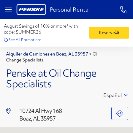
1-84
Personal Rental
August Savings of 10% or more* with
code:
SUMMER26
Reserve
See All Promotions
Alquiler de Camiones en Boaz, AL 35957
>
Oil
Change Specialists
Penske at Oil Change
Specialists
Español
10724 Al Hwy 168
Boaz, AL 35957