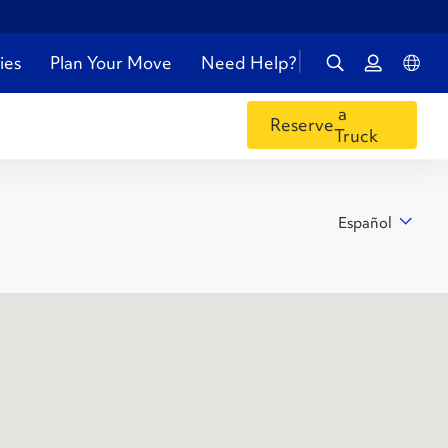
ies
Plan Your Move
Need Help?
a
Reserve
Truck
Español