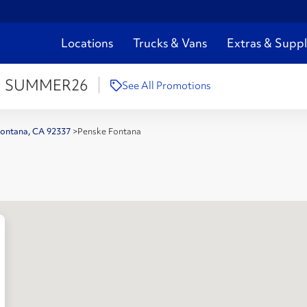
Locations
Trucks & Vans
Extras & Suppl
:
SUMMER26
See All Promotions
Fontana, CA 92337
>
Penske Fontana