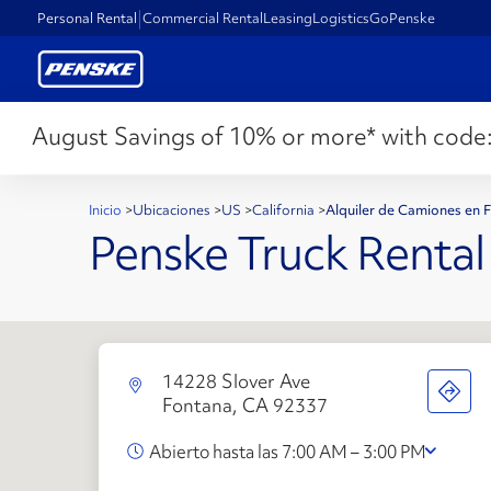
Personal Rental
Commercial Rental
Leasing
Logistics
GoPenske
August Savings of 10% or more* with code
Inicio
>
Ubicaciones
>
US
>
California
>
Alquiler de Camiones en 
Penske Truck Rental
14228 Slover Ave
Fontana, CA 92337
Abierto hasta las 7:00 AM – 3:00 PM