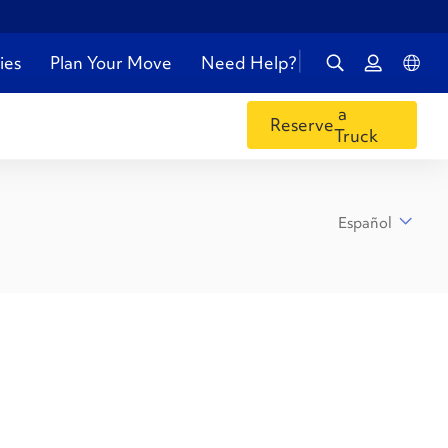
ies
Plan Your Move
Need Help?
a
Reserve
Truck
Español