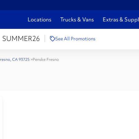
Locations
Trucks & Vans
Extras & Suppl
:
SUMMER26
See All Promotions
Fresno, CA 93725
>
Penske Fresno