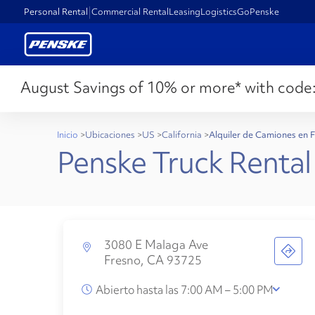
Personal Rental
Commercial Rental
Leasing
Logistics
GoPenske
August Savings of 10% or more* with code
Inicio
>
Ubicaciones
>
US
>
California
>
Alquiler de Camiones en 
Penske Truck Rental
3080 E Malaga Ave
Fresno, CA 93725
Abierto hasta las 7:00 AM – 5:00 PM