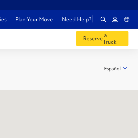
ies
Plan Your Move
Need Help?
a
Reserve
Truck
Español