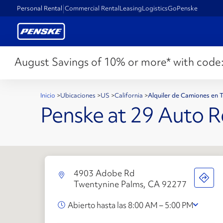
Personal Rental
Commercial Rental
Leasing
Logistics
GoPenske
August Savings of 10% or more* with code
Inicio
>
Ubicaciones
>
US
>
California
>
Alquiler de Camiones en 
Penske at 29 Auto R
4903 Adobe Rd
Twentynine Palms, CA 92277
Abierto hasta las 8:00 AM – 5:00 PM