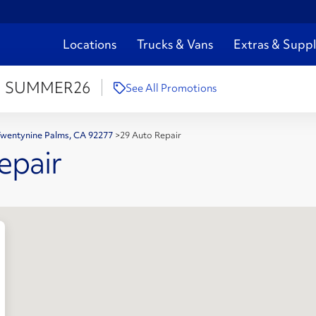
Locations
Trucks & Vans
Extras & Suppl
:
SUMMER26
See All Promotions
Twentynine Palms, CA 92277
>
29 Auto Repair
epair