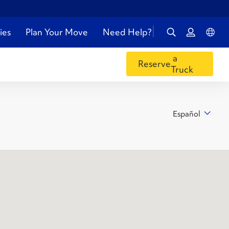
ies
Plan Your Move
Need Help?
a
Reserve
Truck
Español