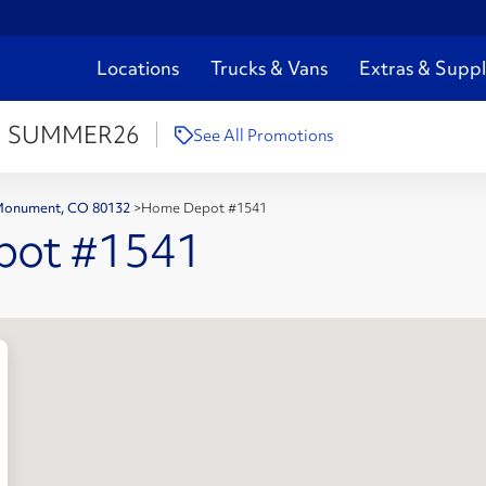
Locations
Trucks & Vans
Extras & Suppl
:
SUMMER26
See All Promotions
 Monument, CO 80132
>
Home Depot #1541
pot #1541