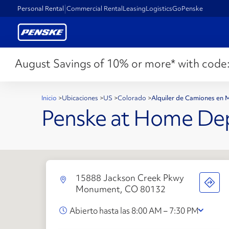
Personal Rental
Commercial Rental
Leasing
Logistics
GoPenske
August Savings of 10% or more* with code
Inicio
>
Ubicaciones
>
US
>
Colorado
>
Alquiler de Camiones en
Penske at Home De
15888 Jackson Creek Pkwy
Monument, CO 80132
Abierto hasta las 8:00 AM – 7:30 PM