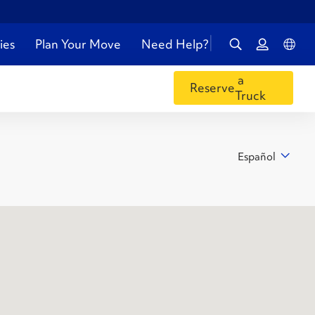
ies
Plan Your Move
Need Help?
a
Reserve
Truck
Español