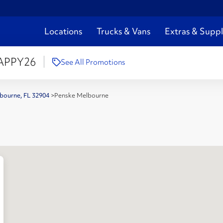
Locations
Trucks & Vans
Extras & Suppl
APPY26
See All Promotions
lbourne, FL 32904
>
Penske Melbourne