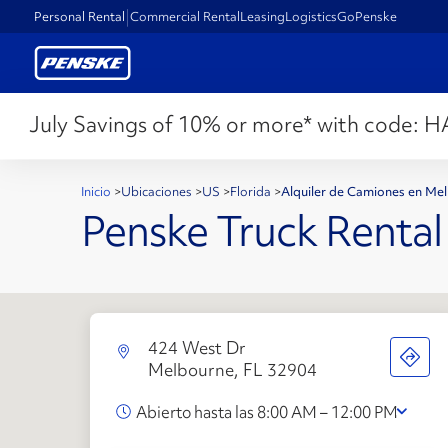
Personal Rental
Commercial Rental
Leasing
Logistics
GoPenske
July Savings of 10% or more* with code:
H
Inicio
>
Ubicaciones
>
US
>
Florida
>
Alquiler de Camiones en Me
Penske Truck Rental
424 West Dr
Melbourne, FL 32904
Abierto hasta las 8:00 AM – 12:00 PM