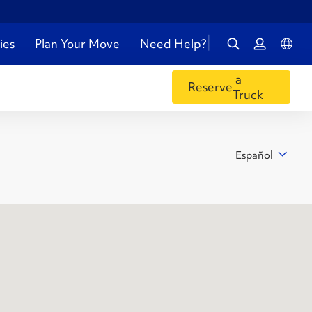
ies
Plan Your Move
Need Help?
a
Reserve
Truck
Español