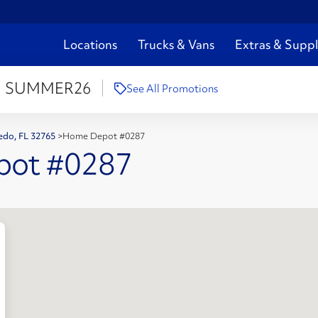
Locations
Trucks & Vans
Extras & Suppl
:
SUMMER26
See All Promotions
iedo, FL 32765
>
Home Depot #0287
pot #0287