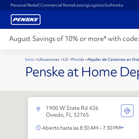
Personal Rental
Commercial Rental
Leasing
Logistics
GoPenske
August Savings of 10% or more* with code
Inicio
>
Ubicaciones
>
US
>
Florida
>
Alquiler de Camiones en Ov
Penske at Home De
1900 W State Rd 426
Oviedo, FL 32765
Abierto hasta las 8:30 AM – 7:30 PM