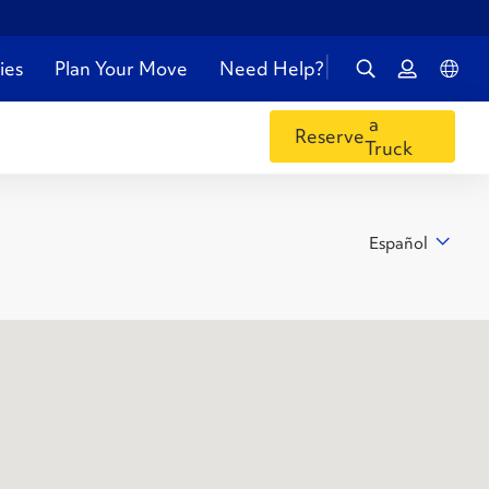
ies
Plan Your Move
Need Help?
a
Reserve
Truck
Español