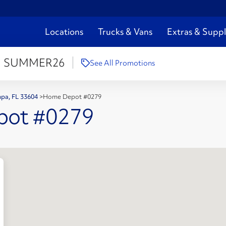
Locations
Trucks & Vans
Extras & Suppl
:
SUMMER26
See All Promotions
mpa, FL 33604
>
Home Depot #0279
pot #0279