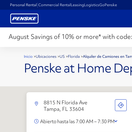
Personal Rental
Commercial Rental
Leasing
Logistics
GoPenske
August Savings of 10% or more* with code
Inicio
>
Ubicaciones
>
US
>
Florida
>
Alquiler de Camiones en Ta
Penske at Home De
8815 N Florida Ave
Tampa, FL 33604
Abierto hasta las 7:00 AM – 7:30 PM