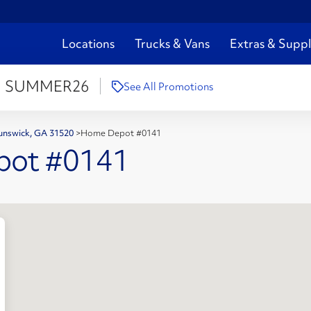
Locations
Trucks & Vans
Extras & Suppl
:
SUMMER26
See All Promotions
runswick, GA 31520
>
Home Depot #0141
pot #0141