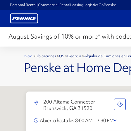
Personal Rental
Commercial Rental
Leasing
Logistics
GoPenske
August Savings of 10% or more* with code
Inicio
>
Ubicaciones
>
US
>
Georgia
>
Alquiler de Camiones en B
Penske at Home De
200 Altama Connector
Brunswick, GA 31520
Abierto hasta las 8:00 AM – 7:30 PM