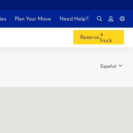
ies
Plan Your Move
Need Help?
a
Reserve
Truck
Español