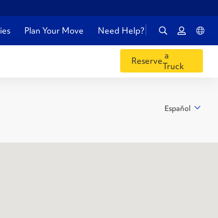
ies
Plan Your Move
Need Help?
a
Reserve
Truck
Español