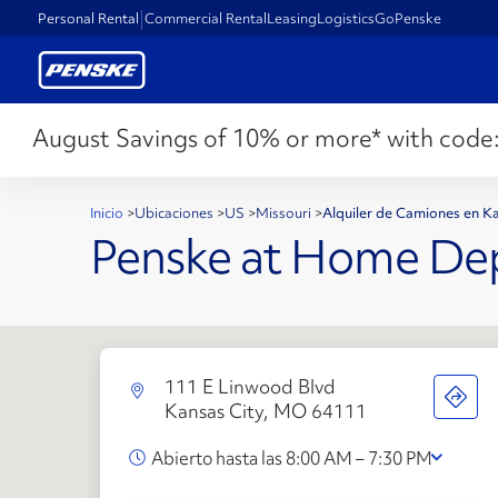
Personal Rental
Commercial Rental
Leasing
Logistics
GoPenske
August Savings of 10% or more* with code
Inicio
>
Ubicaciones
>
US
>
Missouri
>
Alquiler de Camiones en K
Penske at Home De
111 E Linwood Blvd
Kansas City, MO 64111
Abierto hasta las 8:00 AM – 7:30 PM