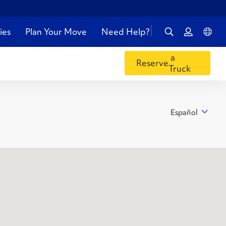
ies
Plan Your Move
Need Help?
a
Reserve
Truck
Español