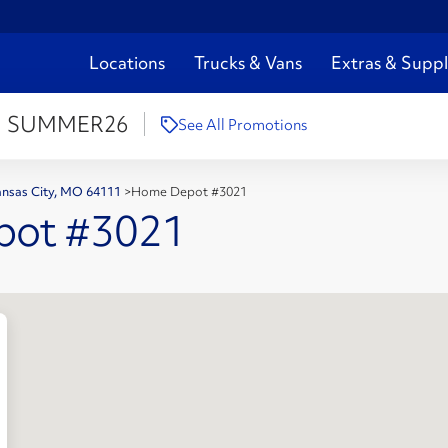
Locations
Trucks & Vans
Extras & Suppl
:
SUMMER26
See All Promotions
ansas City, MO 64111
>
Home Depot #3021
pot #3021