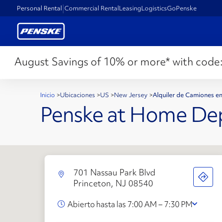
Personal Rental
Commercial Rental
Leasing
Logistics
GoPenske
August Savings of 10% or more* with code
Inicio
>
Ubicaciones
>
US
>
New Jersey
>
Alquiler de Camiones e
Penske at Home De
701 Nassau Park Blvd
Princeton, NJ 08540
Abierto hasta las 7:00 AM – 7:30 PM