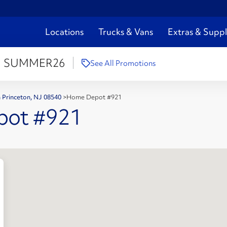
Locations
Trucks & Vans
Extras & Suppl
:
SUMMER26
See All Promotions
n Princeton, NJ 08540
>
Home Depot #921
pot #921