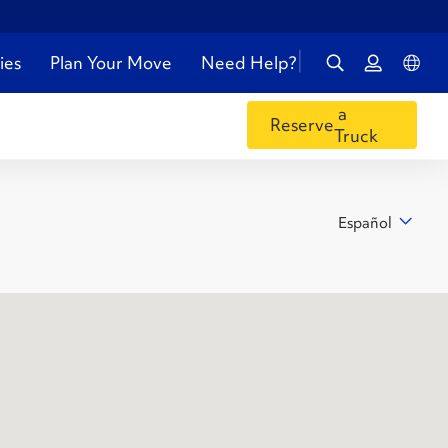
ies
Plan Your Move
Need Help?
a
Reserve
Truck
Español