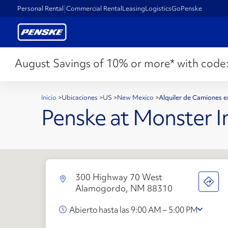
Personal Rental
Commercial Rental
Leasing
Logistics
GoPenske
August Savings of 10% or more* with code
Inicio
>
Ubicaciones
>
US
>
New Mexico
>
Alquiler de Camiones
Penske at Monster I
300 Highway 70 West
Alamogordo, NM 88310
Abierto hasta las 9:00 AM – 5:00 PM