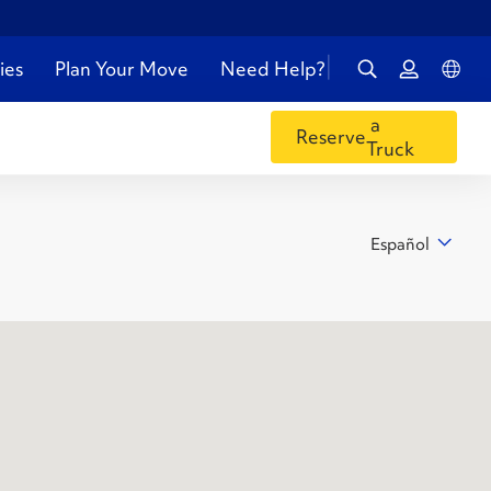
ies
Plan Your Move
Need Help?
a
Reserve
Truck
Español