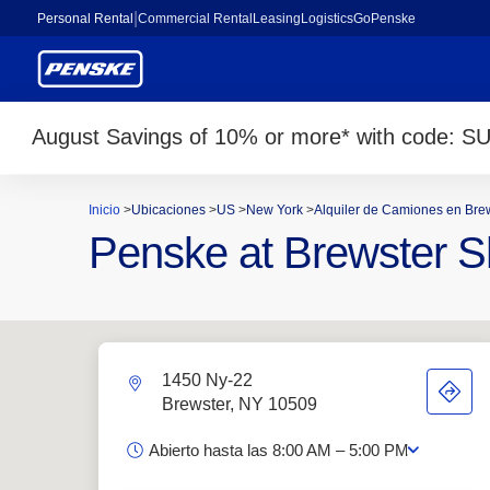
Personal Rental
Commercial Rental
Leasing
Logistics
GoPenske
August Savings of 10% or more* with code:
S
Inicio
>
Ubicaciones
>
US
>
New York
>
Alquiler de Camiones en Bre
Penske at Brewster S
1450 Ny-22
Brewster, NY 10509
Abierto hasta las 8:00 AM – 5:00 PM