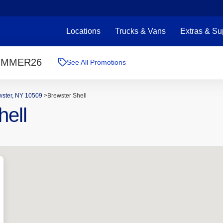
Locations
Trucks & Vans
Extras & Su
UMMER26
See All Promotions
wster, NY 10509
>
Brewster Shell
hell