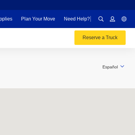
pplies
Plan Your Move
Need Help?
Reserve
a Truck
Español