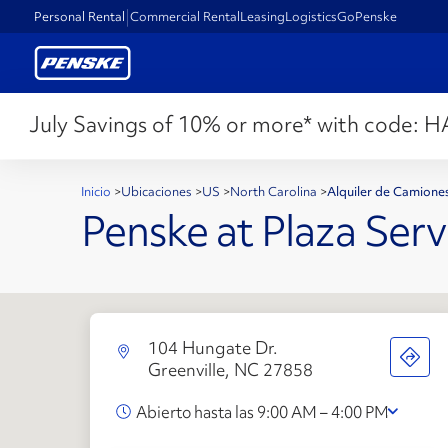
Personal Rental
Commercial Rental
Leasing
Logistics
GoPenske
July Savings of 10% or more* with code:
H
Inicio
>
Ubicaciones
>
US
>
North Carolina
>
Alquiler de Camione
Penske at Plaza Ser
104 Hungate Dr.
Greenville, NC 27858
Abierto hasta las 9:00 AM – 4:00 PM