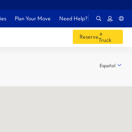
ies
Plan Your Move
Need Help?
a
Reserve
Truck
Español