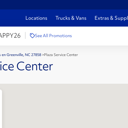
Locations
Trucks & Vans
Extras & Suppl
APPY26
See All Promotions
s en Greenville, NC 27858
>
Plaza Service Center
vice Center