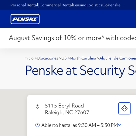
Personal Rental
Commercial Rental
Leasing
Logistics
GoPenske
August Savings of 10% or more* with code
Inicio
>
Ubicaciones
>
US
>
North Carolina
>
Alquiler de Camione
Penske at Security S
5115 Beryl Road
Raleigh, NC 27607
Abierto hasta las 9:30 AM – 5:30 PM