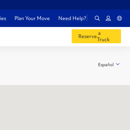
ies
Plan Your Move
Need Help?
a
Reserve
Truck
Español