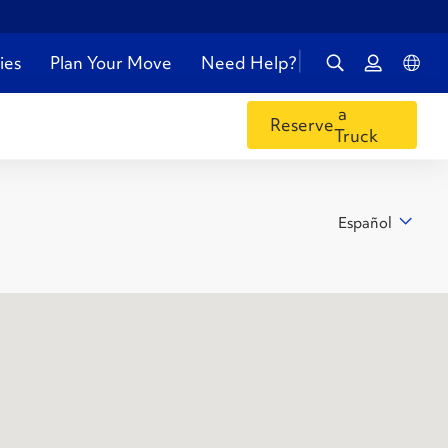
ies
Plan Your Move
Need Help?
a
Reserve
Truck
Español