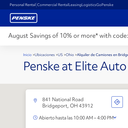
Personal Rental
Commercial Rental
Leasing
Logistics
GoPenske
August Savings of 10% or more* with code
Inicio
>
Ubicaciones
>
US
>
Ohio
>
Alquiler de Camiones en Brid
Penske at Elite Auto
841 National Road
Bridgeport, OH 43912
Abierto hasta las 10:00 AM – 4:00 PM