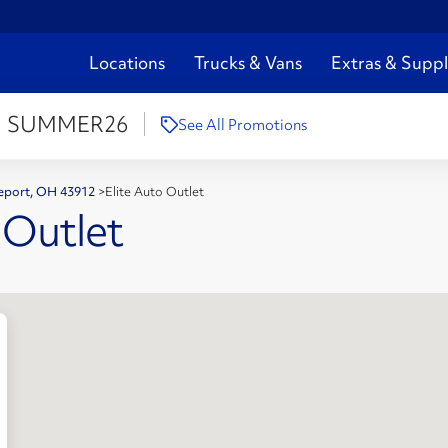
Locations
Trucks & Vans
Extras & Suppl
:
SUMMER26
See All Promotions
geport, OH 43912
>
Elite Auto Outlet
 Outlet