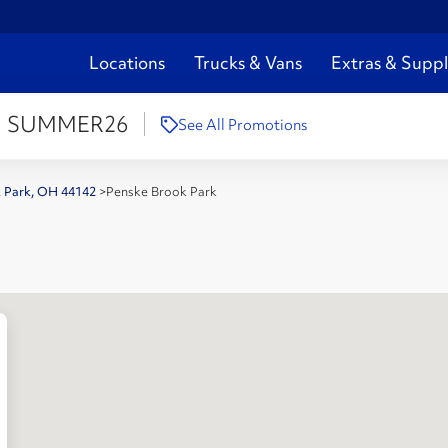
Locations
Trucks & Vans
Extras & Suppl
:
SUMMER26
See All Promotions
k Park, OH 44142
>
Penske Brook Park