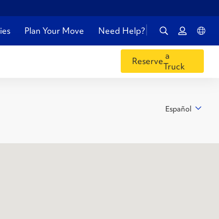
ies
Plan Your Move
Need Help?
a
Reserve
Truck
Español