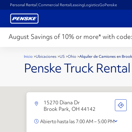
Personal Rental
Commercial Rental
Leasing
Logistics
GoPenske
August Savings of 10% or more* with code
Inicio
>
Ubicaciones
>
US
>
Ohio
>
Alquiler de Camiones en Broo
Penske Truck Rental
15270 Diana Dr
Brook Park, OH 44142
Abierto hasta las 7:00 AM – 5:00 PM