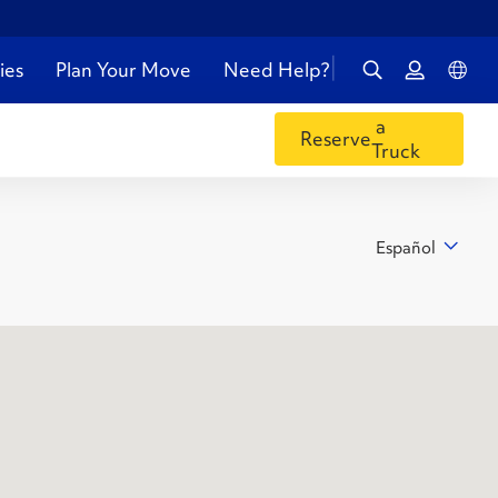
ies
Plan Your Move
Need Help?
a
Reserve
Truck
Español