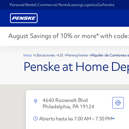
Personal Rental
Commercial Rental
Leasing
Logistics
GoPenske
August Savings of 10% or more* with code
Inicio
>
Ubicaciones
>
US
>
Pennsylvania
>
Alquiler de Camiones e
Penske at Home De
4640 Roosevelt Blvd
Philadelphia, PA 19124
Abierto hasta las 7:00 AM – 7:30 PM