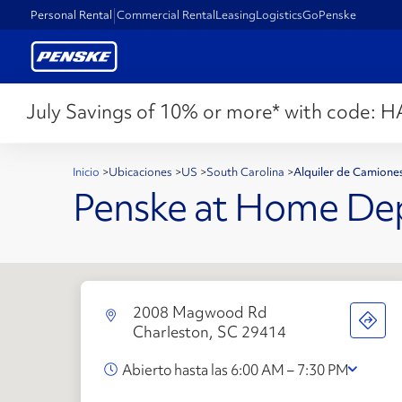
Personal Rental
Commercial Rental
Leasing
Logistics
GoPenske
July Savings of 10% or more* with code:
H
Inicio
>
Ubicaciones
>
US
>
South Carolina
>
Alquiler de Camione
Penske at Home De
2008 Magwood Rd
Charleston, SC 29414
Abierto hasta las 6:00 AM – 7:30 PM