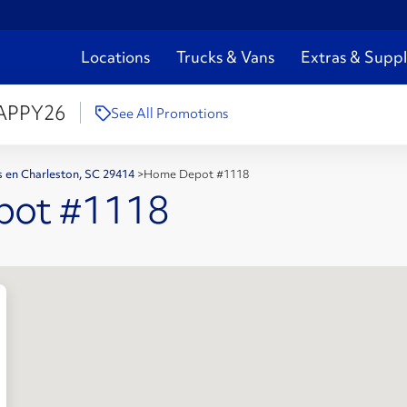
Locations
Trucks & Vans
Extras & Suppl
APPY26
See All Promotions
s en Charleston, SC 29414
>
Home Depot #1118
pot #1118