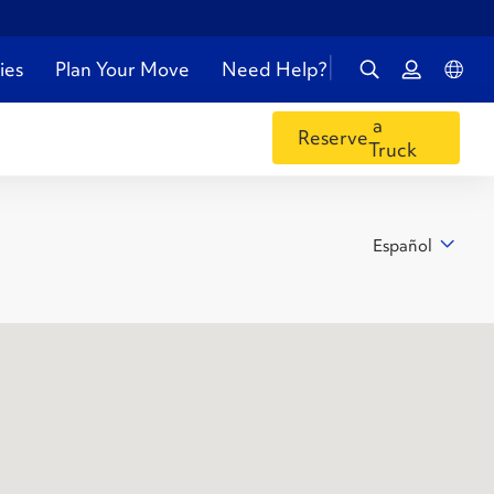
ies
Plan Your Move
Need Help?
a
Reserve
Truck
Español