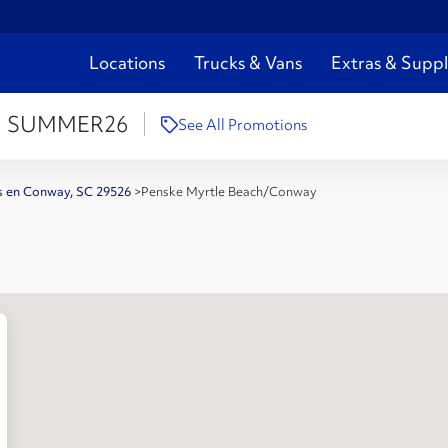
Locations
Trucks & Vans
Extras & Suppl
:
SUMMER26
See All Promotions
es en Conway, SC 29526
>
Penske Myrtle Beach/Conway