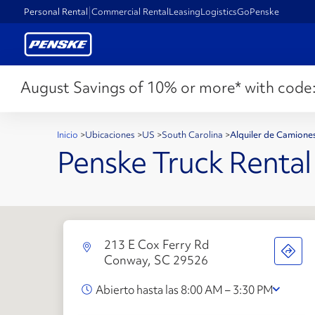
Personal Rental
Commercial Rental
Leasing
Logistics
GoPenske
August Savings of 10% or more* with code
Inicio
>
Ubicaciones
>
US
>
South Carolina
>
Alquiler de Camion
Penske Truck Rental
213 E Cox Ferry Rd
Conway, SC 29526
Abierto hasta las 8:00 AM – 3:30 PM