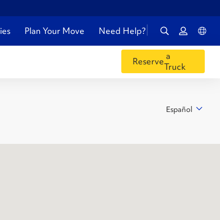
ies
Plan Your Move
Need Help?
a
Reserve
Truck
Español