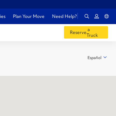
ies
Plan Your Move
Need Help?
a
Reserve
Truck
Español