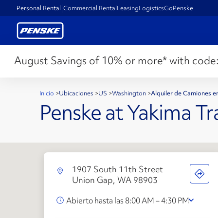
Personal Rental
Commercial Rental
Leasing
Logistics
GoPenske
August Savings of 10% or more* with code
Inicio
>
Ubicaciones
>
US
>
Washington
>
Alquiler de Camiones 
Penske at Yakima Tr
1907 South 11th Street
Union Gap, WA 98903
Abierto hasta las 8:00 AM – 4:30 PM