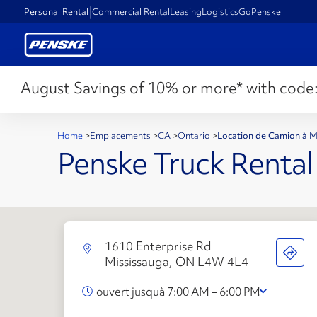
Personal Rental
Commercial Rental
Leasing
Logistics
GoPenske
August Savings of 10% or more* with code
Home
>
Emplacements
>
CA
>
Ontario
>
Location de Camion à 
Penske Truck Rental
1610 Enterprise Rd
Mississauga, ON L4W 4L4
ouvert jusquà 7:00 AM – 6:00 PM