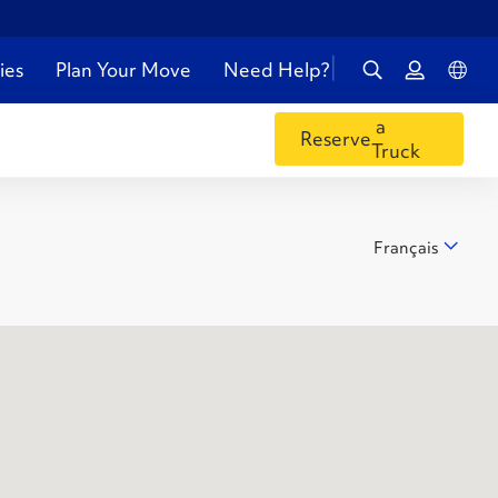
ies
Plan Your Move
Need Help?
a
Reserve
Truck
Français