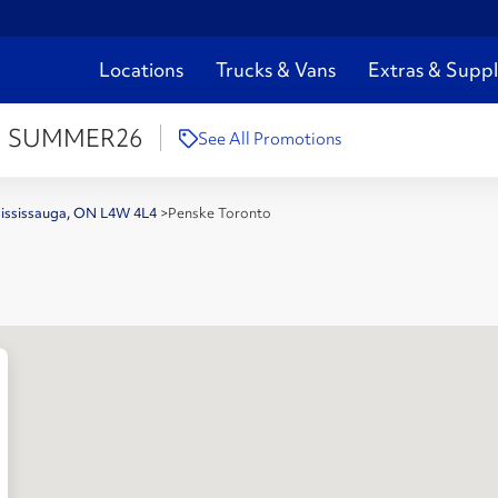
Locations
Trucks & Vans
Extras & Suppl
:
SUMMER26
See All Promotions
Mississauga, ON L4W 4L4
>
Penske Toronto