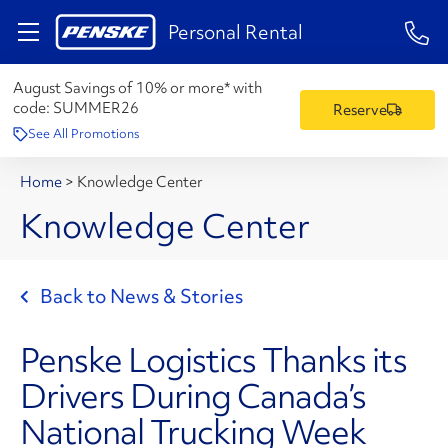
1-84
Personal Rental
August Savings of 10% or more* with
code:
SUMMER26
Reserve
See All Promotions
Home
>
Knowledge Center
Knowledge Center
Back to News & Stories
Penske Logistics Thanks its
Drivers During Canada’s
National Trucking Week