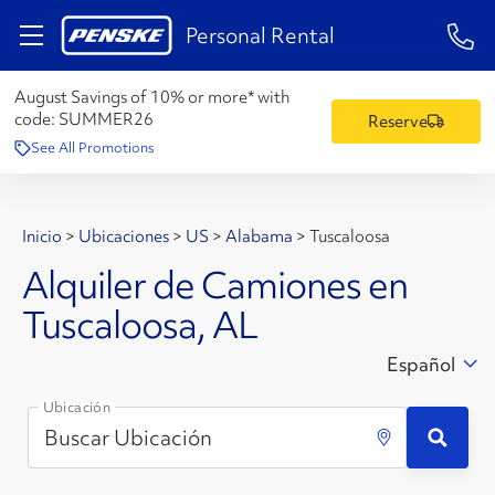
1-84
Personal Rental
August Savings of 10% or more* with
code:
SUMMER26
Reserve
See All Promotions
Inicio
>
Ubicaciones
>
US
>
Alabama
>
Tuscaloosa
Alquiler de Camiones en
Tuscaloosa, AL
Español
Ubicación