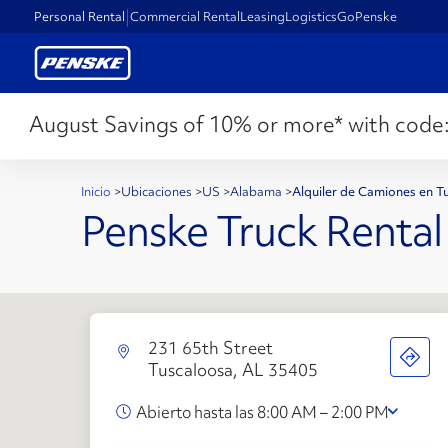
Personal Rental
Commercial Rental
Leasing
Logistics
GoPenske
August Savings of 10% or more* with code
Inicio
>
Ubicaciones
>
US
>
Alabama
>
Alquiler de Camiones en T
Penske Truck Rental
231 65th Street
Tuscaloosa, AL 35405
Abierto hasta las 8:00 AM – 2:00 PM