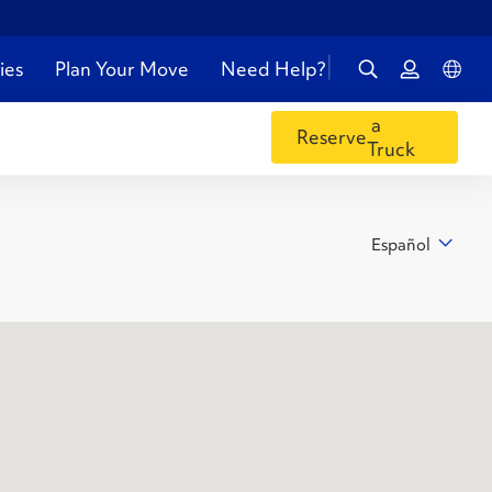
ies
Plan Your Move
Need Help?
a
Reserve
Truck
Español