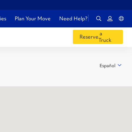
ies
Plan Your Move
Need Help?
a
Reserve
Truck
Español