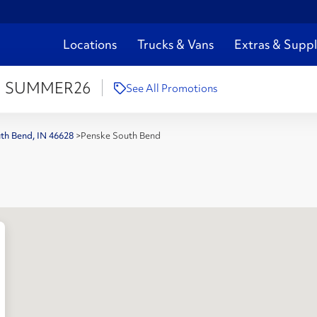
Locations
Trucks & Vans
Extras & Suppl
:
SUMMER26
See All Promotions
uth Bend, IN 46628
>
Penske South Bend