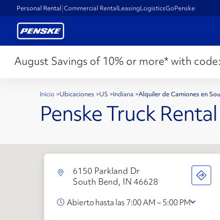
Personal Rental
Commercial Rental
Leasing
Logistics
GoPenske
August Savings of 10% or more* with code
Inicio
>
Ubicaciones
>
US
>
Indiana
>
Alquiler de Camiones en So
Penske Truck Rental
6150 Parkland Dr
South Bend, IN 46628
Abierto hasta las 7:00 AM – 5:00 PM